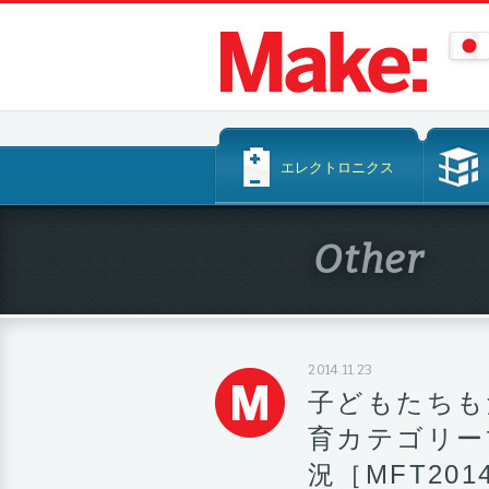
コ
エレクトロニクス
ン
テ
ン
Other
ツ
へ
ス
キ
ッ
2014.11.23
プ
子どもたちも
育カテゴリー
況［MFT20