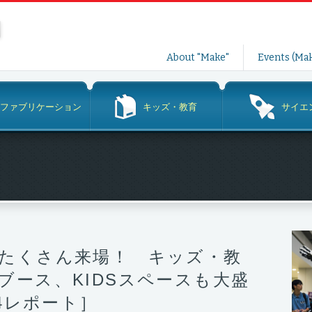
コ
About "Make"
Events (Mak
ン
テ
ン
ファブリケーション
キッズ・教育
サイエ
ツ
へ
ス
キ
ッ
プ
たくさん来場！ キッズ・教
ブース、KIDSスペースも大盛
14レポート］