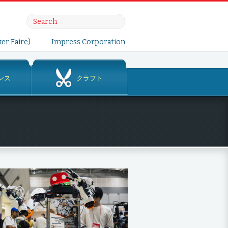
er Faire)
Impress Corporation
ンス
クラフト