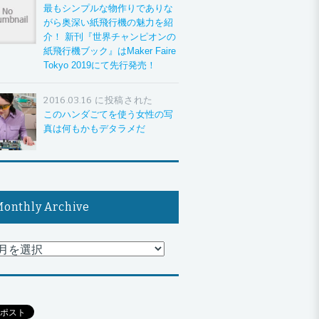
最もシンプルな物作りでありな
がら奥深い紙飛行機の魅力を紹
介！ 新刊『世界チャンピオンの
紙飛行機ブック』はMaker Faire
Tokyo 2019にて先行発売！
2016.03.16 に投稿された
このハンダごてを使う女性の写
真は何もかもデタラメだ
onthly Archive