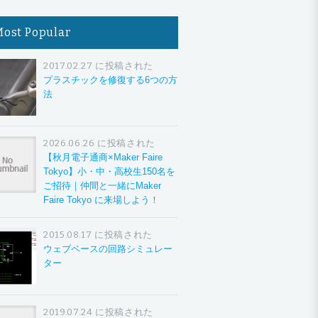
Most Popular
2017.02.27 に投稿された
プラスチックを修復する6つの方
法
2026.06.26 に投稿された
【秋月電子通商×Maker Faire
Tokyo】小・中・高校生150名を
ご招待｜仲間と一緒にMaker
Faire Tokyo に来場しよう！
2015.08.17 に投稿された
ウェブベースの回路シミュレー
ター
2019.07.24 に投稿された