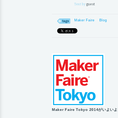
Text by
guest
Maker Faire
Blog
Maker Faire Tokyo 2014がいよ