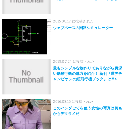
う！
2015.08.17 に投稿された
ウェブベースの回路シミュレーター
2019.07.24 に投稿された
最もシンプルな物作りでありながら奥深
い紙飛行機の魅力を紹介！ 新刊『世界チ
ャンピオンの紙飛行機ブック』はMaker
Faire Tokyo 2019にて先行発売！
2016.03.16 に投稿された
このハンダごてを使う女性の写真は何も
かもデタラメだ