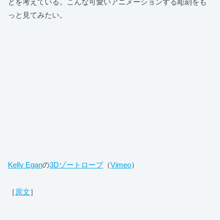
とを考えている。こんな可愛いアニメーションする彫刻をも
っと見てみたい。
Kelly Egan
の
3Dゾートロープ
（
Vimeo
）
［
原文
］