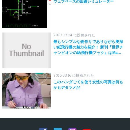
ウェブベースの回路シミュレーター
2019.07.24 に投稿された
最もシンプルな物作りでありながら奥深
い紙飛行機の魅力を紹介！ 新刊『世界チ
ャンピオンの紙飛行機ブック』はMaker
Faire Tokyo 2019にて先行発売！
2016.03.16 に投稿された
このハンダごてを使う女性の写真は何も
かもデタラメだ