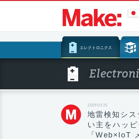
コ
エレクトロニクス
ン
テ
ン
Electron
ツ
へ
ス
キ
ッ
2019.03.25
プ
地雷検知シス
い主をハッピ
「Web×IoT