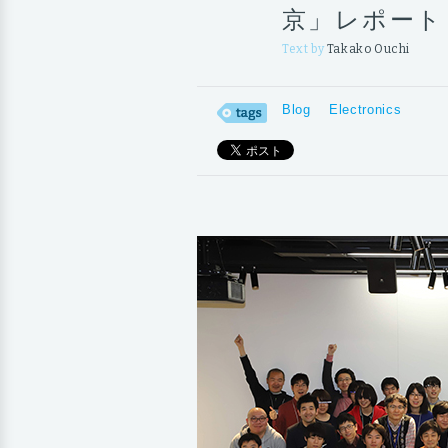
京」レポート
Text by
Takako Ouchi
Blog
Electronics