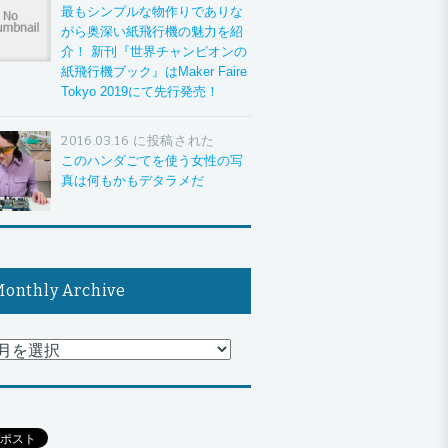
最もシンプルな物作りでありな
がら奥深い紙飛行機の魅力を紹
介！ 新刊『世界チャンピオンの
紙飛行機ブック』はMaker Faire
Tokyo 2019にて先行発売！
2016.03.16 に投稿された
このハンダごてを使う女性の写
真は何もかもデタラメだ
onthly Archive