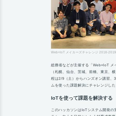
Web×IoT メイカーズチャレンジ 2018-20
総務省などが主催する「Web×IoT
（札幌、仙台、茨城、前橋、東京、横
程は2/9（土）からハンズオン講習、3
ムを使った課題解決にチャレンジした
IoTを使って課題を解決する
このハッカソンはIoTシステム開発