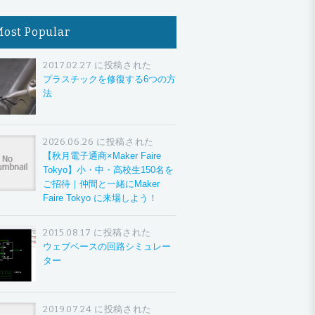
Most Popular
2017.02.27 に投稿された
プラスチックを修復する6つの方
法
2026.06.26 に投稿された
【秋月電子通商×Maker Faire
Tokyo】小・中・高校生150名を
ご招待｜仲間と一緒にMaker
Faire Tokyo に来場しよう！
2015.08.17 に投稿された
ウェブベースの回路シミュレー
ター
2019.07.24 に投稿された