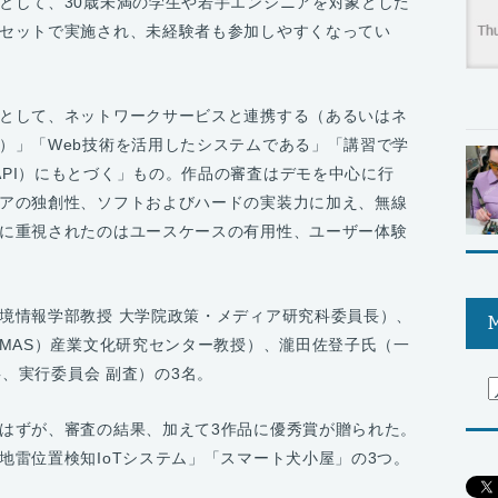
として、30歳未満の学生や若手エンジニアを対象とした
セットで実施され、未経験者も参加しやすくなってい
として、ネットワークサービスと連携する（あるいはネ
）」「Web技術を活用したシステムである」「講習で学
 I2C API）にもとづく」もの。作品の審査はデモを中心に行
アの独創性、ソフトおよびハードの実装力に加え、無線
に重視されたのはユースケースの有用性、ユーザー体験
境情報学部教授 大学院政策・メディア研究科委員長）、
M
AMAS）産業文化研究センター教授）、瀧田佐登子氏（一
表理事、実行委員会 副査）の3名。
はずが、審査の結果、加えて3作品に優秀賞が贈られた。
地雷位置検知IoTシステム」「スマート犬小屋」の3つ。