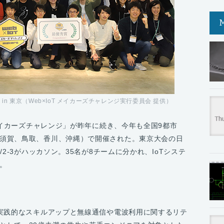
19 in 東京（Web×IoT メイカーズチャレンジ実行委員会 提供）
 メイカーズチャレンジ」が昨年に続き、今年も全国9都市
須賀、鳥取、香川、沖縄）で開催された。東京大会の日
/2-3がハッカソン。35名が8チームに分かれ、IoTシステ
。
の実践的なスキルアップと無線通信や電波利用に関するリテ