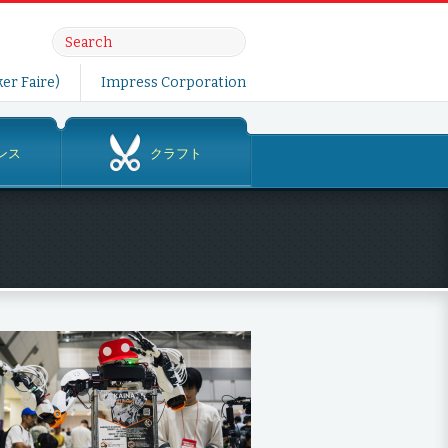
er Faire)
Impress Corporation
ンス
クラフト