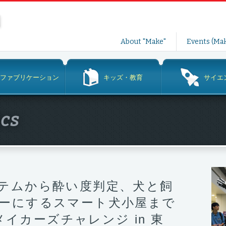
コ
About "Make"
Events (Mak
ン
テ
ン
ファブリケーション
キッズ・教育
サイエ
ツ
へ
ス
ics
キ
ッ
プ
テムから酔い度判定、犬と飼
ーにするスマート犬小屋まで
 メイカーズチャレンジ in 東