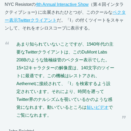
NYC Resistorの
4th Annual Interactive Show
（第４回インタラ
クティブショー) に出展されたひとつが、このクールな
ベクタ
ー表示Twitterクライアント
だ。「I」の付くツイートをスキャ
ンして、それをオシロスコープに表示する。
あまり知られていないことですが、1940年代の主
要なTwitterクライアントは、このDuMont Labs
208Bのような陰極線管のベクター表示でした。
15×12キャラクターの解像度は、140文字のツイー
トに最適です。この機械はレストアされ、
Aethernetに接続されて、「I」を検索するよう設
定されています。それにより、時間を遡って
Twitter界のナルシズムを覗いているかのような感
覚になれます。動いているところは
短いビデオ
で
ご覧になれます。