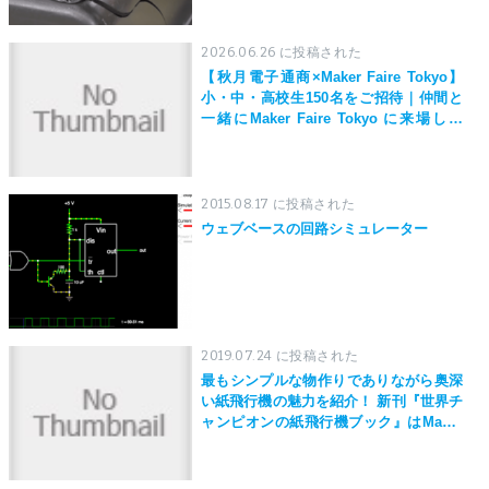
2026.06.26 に投稿された
【秋月電子通商×Maker Faire Tokyo】
小・中・高校生150名をご招待｜仲間と
一緒にMaker Faire Tokyo に来場しよ
う！
2015.08.17 に投稿された
ウェブベースの回路シミュレーター
2019.07.24 に投稿された
最もシンプルな物作りでありながら奥深
い紙飛行機の魅力を紹介！ 新刊『世界チ
ャンピオンの紙飛行機ブック』はMaker
Faire Tokyo 2019にて先行発売！