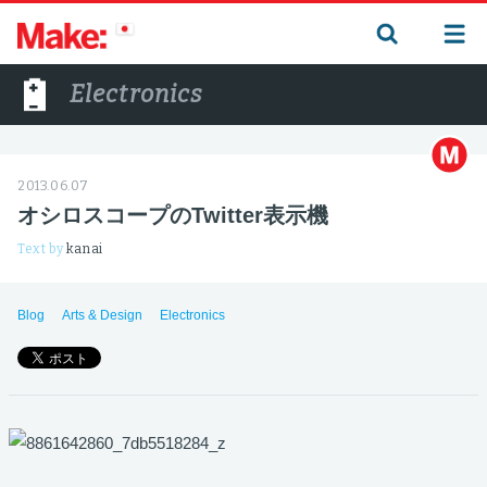
Electronics
2013.06.07
オシロスコープのTwitter表示機
Text by
kanai
Blog
Arts & Design
Electronics