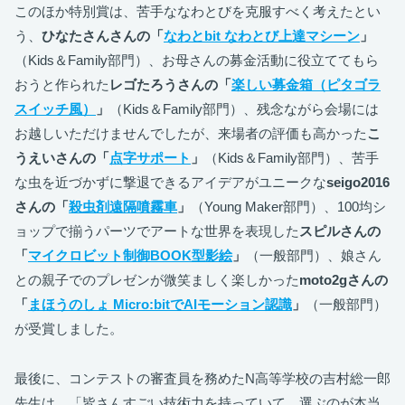
このほか特別賞は、苦手ななわとびを克服すべく考えたとい
う、
ひなたさんさんの「
なわとbit なわとび上達マシーン
」
（Kids＆Family部門）、お母さんの募金活動に役立ててもら
おうと作られた
レゴたろうさんの「
楽しい募金箱（ピタゴラ
スイッチ風）
」
（Kids＆Family部門）、残念ながら会場には
お越しいただけませんでしたが、来場者の評価も高かった
こ
うえいさんの「
点字サポート
」
（Kids＆Family部門）、苦手
な虫を近づかずに撃退できるアイデアがユニークな
seigo2016
さんの「
殺虫剤遠隔噴霧車
」
（Young Maker部門）、100均シ
ョップで揃うパーツでアートな世界を表現した
スピルさんの
「
マイクロビット制御BOOK型影絵
」
（一般部門）、娘さん
との親子でのプレゼンが微笑ましく楽しかった
moto2gさんの
「
まほうのしょ Micro:bitでAIモーション認識
」
（一般部門）
が受賞しました。
最後に、コンテストの審査員を務めたN高等学校の吉村総一郎
先生は、「皆さんすごい技術力を持っていて、選ぶのが本当