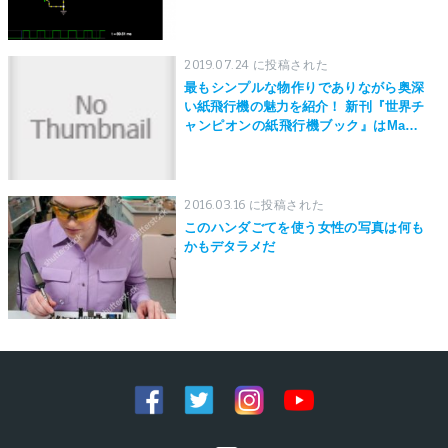
2019.07.24 に投稿された
最もシンプルな物作りでありながら奥深
い紙飛行機の魅力を紹介！ 新刊『世界チ
ャンピオンの紙飛行機ブック』はMaker
Faire Tokyo 2019にて先行発売！
2016.03.16 に投稿された
このハンダごてを使う女性の写真は何も
かもデタラメだ