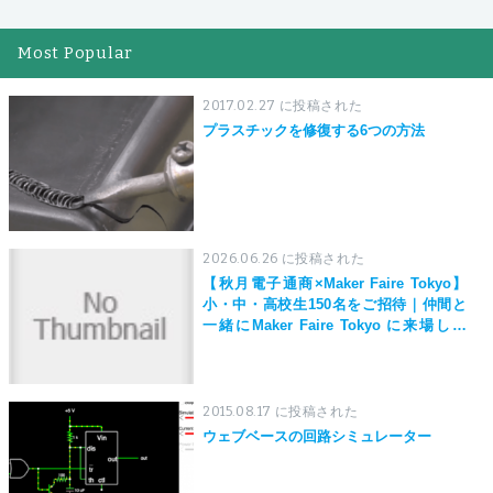
Most Popular
2017.02.27 に投稿された
プラスチックを修復する6つの方法
2026.06.26 に投稿された
【秋月電子通商×Maker Faire Tokyo】
小・中・高校生150名をご招待｜仲間と
一緒にMaker Faire Tokyo に来場しよ
う！
2015.08.17 に投稿された
ウェブベースの回路シミュレーター