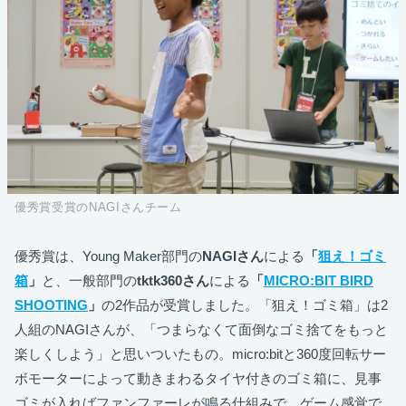
優秀賞受賞のNAGIさんチーム
優秀賞は、Young Maker部門の
NAGIさん
による
「
狙え！ゴミ
箱
」
と、一般部門の
tktk360さん
による
「
MICRO:BIT BIRD
SHOOTING
」
の2作品が受賞しました。「狙え！ゴミ箱」は2
人組のNAGIさんが、「つまらなくて面倒なゴミ捨てをもっと
楽しくしよう」と思いついたもの。micro:bitと360度回転サー
ボモーターによって動きまわるタイヤ付きのゴミ箱に、見事
ゴミが入ればファンファーレが鳴る仕組みで、ゲーム感覚で