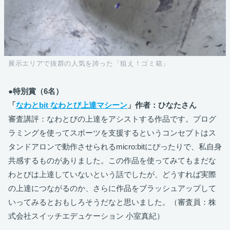
展示エリアで抜群の人気を誇った「狙え！ゴミ箱」
●特別賞（6名）
「
なわとbit なわとび上達マシーン
」作者：ひなたさん
審査講評：なわとびの上達をアシストする作品です。プログ
ラミングを使ってスポーツを支援するというコンセプトはス
タンドアロンで動作させられるmicro:bitにぴったりで、私自身
共感するものがありました。この作品を使ってみてもまだな
わとびは上達していないという話でしたが、どうすれば実際
の上達につながるのか、さらに作品をブラッシュアップして
いってみるとおもしろそうだなと思いました。（審査員：株
式会社スイッチエデュケーション 小室真紀）