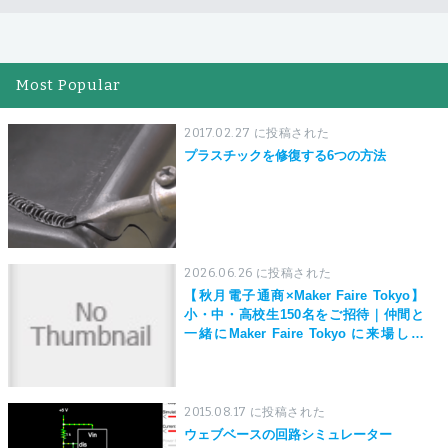
Most Popular
2017.02.27 に投稿された
プラスチックを修復する6つの方法
2026.06.26 に投稿された
【秋月電子通商×Maker Faire Tokyo】
小・中・高校生150名をご招待｜仲間と
一緒にMaker Faire Tokyo に来場しよ
う！
2015.08.17 に投稿された
ウェブベースの回路シミュレーター