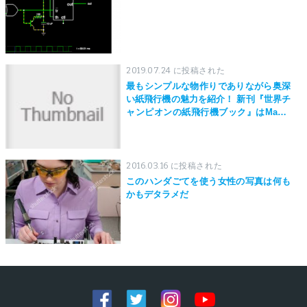
2019.07.24 に投稿された
最もシンプルな物作りでありながら奥深
い紙飛行機の魅力を紹介！ 新刊『世界チ
ャンピオンの紙飛行機ブック』はMaker
Faire Tokyo 2019にて先行発売！
2016.03.16 に投稿された
このハンダごてを使う女性の写真は何も
かもデタラメだ