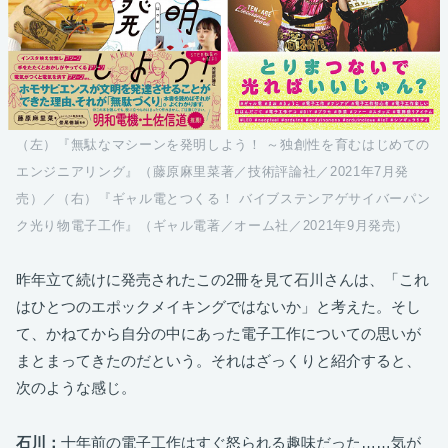
（左）『無駄なマシーンを発明しよう！ ～独創性を育むはじめての
エンジニアリング』（藤原麻里菜著／技術評論社／2021年7月発
売）／
（右）『ギャル電とつくる！ バイブステンアゲサイバーパン
ク光り物電子工作』（ギャル電著／オーム社／2021年9月発売）
昨年立て続けに発売されたこの2冊を見て石川さんは、「これ
はひとつのエポックメイキングではないか」と考えた。そし
て、かねてから自分の中にあった電子工作についての思いが
まとまってきたのだという。それはざっくりと紹介すると、
次のような感じ。
石川：
十年前の電子工作はすぐ怒られる趣味だった……気が