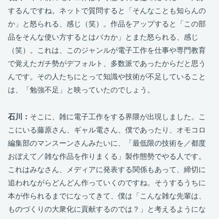
するんですね。ネットで質問すると「そんなことも知らんの
か」と怒られる、感じ（笑）。作品をアップすると「この部
品をそんな使い方するとはバカか」とまた怒られる、感じ
（笑）。これは、このジャンルが電子工作を仕事や専門教育
で覚えたガチ勢がデフォルト、多数派であったからだと思う
んです。その人たちにとって知識や技術が不足していること
は、「勉強不足」と映っていたのでしょう。
石川：
そこに、雑に電子工作をする界隈が出現しました。こ
こにいる藤原さん、ギャル電さん、僕であったり、オモコロ
編集部のマンスーンさんみたいに、「最低限の技術を／都度
おぼえて／雑な作品を作りまくる」製作態勢でやる人です。
これはみなさん、メディアに発表する関係もあって、締切に
追われながらどんどん作っていくのですね。そうするうちに
本が作られるまでになってきて、僕は「こんな雑な先輩は、
ものづくりの大衆化に貢献するのでは？」と考えるようにな