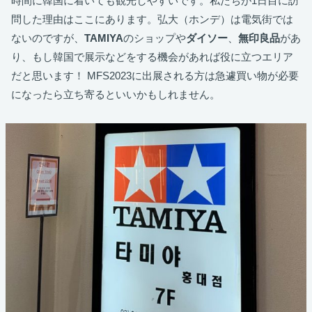
時間に韓国に着いても観光しやすいです。私たちが1日目に訪
問した理由はここにあります。弘大（ホンデ）は電気街では
ないのですが、
TAMIYA
のショップや
ダイソー
、
無印良品
があ
り、もし韓国で展示などをする機会があれば役に立つエリア
だと思います！ MFS2023に出展される方は急遽買い物が必要
になったら立ち寄るといいかもしれません。