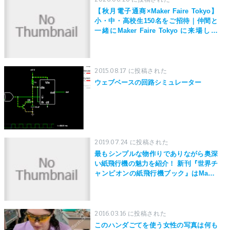
【秋月電子通商×Maker Faire Tokyo】
小・中・高校生150名をご招待｜仲間と
一緒にMaker Faire Tokyo に来場しよ
う！
2015.08.17 に投稿された
ウェブベースの回路シミュレーター
2019.07.24 に投稿された
最もシンプルな物作りでありながら奥深
い紙飛行機の魅力を紹介！ 新刊『世界チ
ャンピオンの紙飛行機ブック』はMaker
Faire Tokyo 2019にて先行発売！
2016.03.16 に投稿された
このハンダごてを使う女性の写真は何も