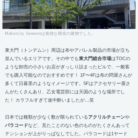
Makercity Sewoonは複雑な構造の建物でした。
東大門（トンデムン）周辺は布やアパレル製品の市場が立ち
並んでいるエリアです。その中でも
東大門総合市場
はTOCの
ような卸売の小さいお店がぎっしり詰まったビルで、一般客
でも購入可能なのでおすすめです！ 1F〜4Fは布の問屋さんが
多くて日暮里のようなイメージです。5Fはアクセサリー屋さ
んがたくさんあり、乙女電芸部には天国のような場所でし
た！ カラフルすぎて途中酔いましたが…笑
日本では種類が少なく数が限られている
アクリルチェーン
や
パラコード
など、見たことのない色のものがたくさんあって
テンションが上がりっぱなしでした。パラコードは1ヤード