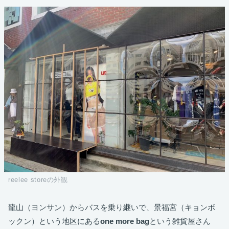
reelee storeの外観
龍山（ヨンサン）からバスを乗り継いで、景福宮（キョンボ
ックン）という地区にある
one more bag
という雑貨屋さん