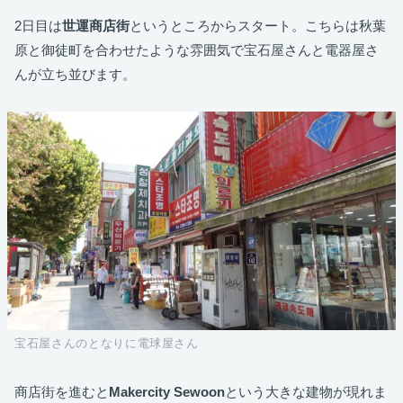
2日目は
世運商店街
というところからスタート。こちらは秋葉
原と御徒町を合わせたような雰囲気で宝石屋さんと電器屋さ
んが立ち並びます。
宝石屋さんのとなりに電球屋さん
商店街を進むと
Makercity Sewoon
という大きな建物が現れま