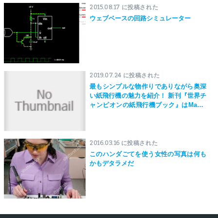
2015.08.17 に投稿された
ウェブベースの回路シミュレーター
2019.07.24 に投稿された
最もシンプルな物作りでありながら奥深
い紙飛行機の魅力を紹介！ 新刊『世界チ
ャンピオンの紙飛行機ブック』はMaker
Faire Tokyo 2019にて先行発売！
2016.03.16 に投稿された
このハンダごてを使う女性の写真は何も
かもデタラメだ