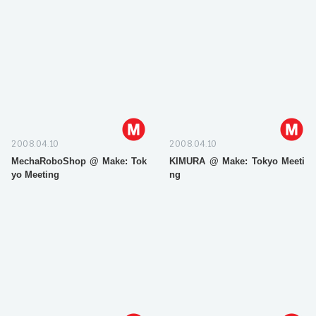
2008.04.10
2008.04.10
MechaRoboShop @ Make: Tok
KIMURA @ Make: Tokyo Meeti
yo Meeting
ng