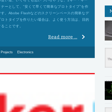
の使い道、いくらでも思いついちゃうな。1キー・キー
ナーとして、”安くて早くて簡単なプロトタイプ”を作
。Abobe Flashなどのスクリーンベースの簡単なデ
プロトタイプを作りたい場合は、よく使う方法は、目的
することです。
Read more ...
 Projects
Electronics