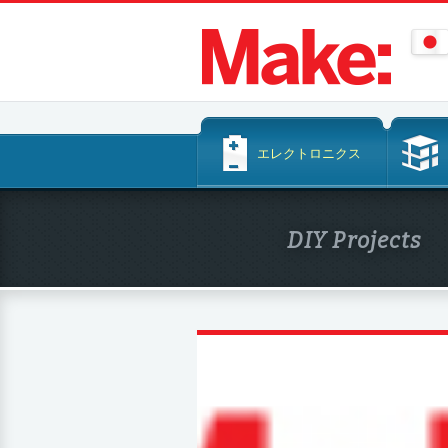
コ
エレクトロニクス
ン
テ
ン
DIY Projects
ツ
へ
ス
キ
ッ
プ