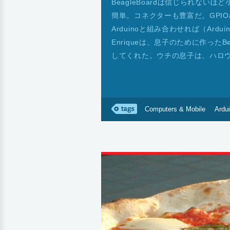
BeagleBoardは信じられない
簡単。コネクターも豊富だ。GPIO/
Arduinoと組み合わせれば（Ardu
Enriqueは、息子のために作った
してくれた。ウチの息子は、ハロ
Computers & Mobile
Ardu