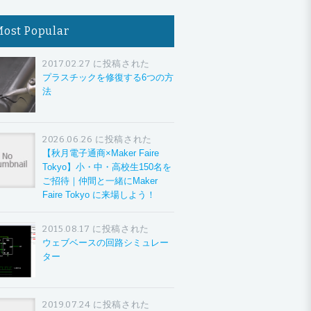
Most Popular
2017.02.27 に投稿された
プラスチックを修復する6つの方
法
2026.06.26 に投稿された
【秋月電子通商×Maker Faire
Tokyo】小・中・高校生150名を
ご招待｜仲間と一緒にMaker
Faire Tokyo に来場しよう！
2015.08.17 に投稿された
ウェブベースの回路シミュレー
ター
2019.07.24 に投稿された