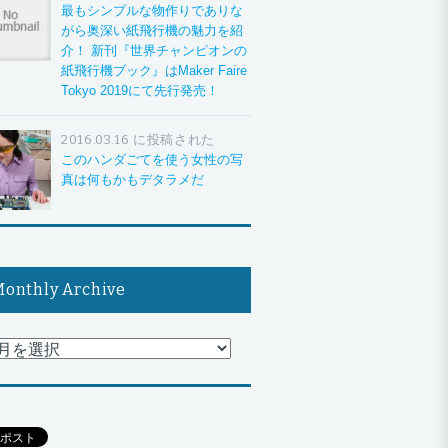
最もシンプルな物作りでありな
がら奥深い紙飛行機の魅力を紹
介！ 新刊『世界チャンピオンの
紙飛行機ブック』はMaker Faire
Tokyo 2019にて先行発売！
2016.03.16 に投稿された
このハンダごてを使う女性の写
真は何もかもデタラメだ
onthly Archive