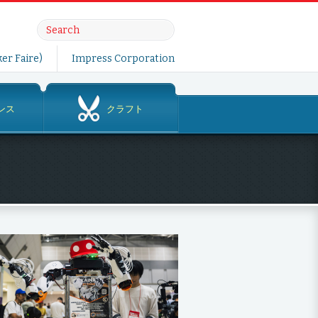
er Faire)
Impress Corporation
ンス
クラフト