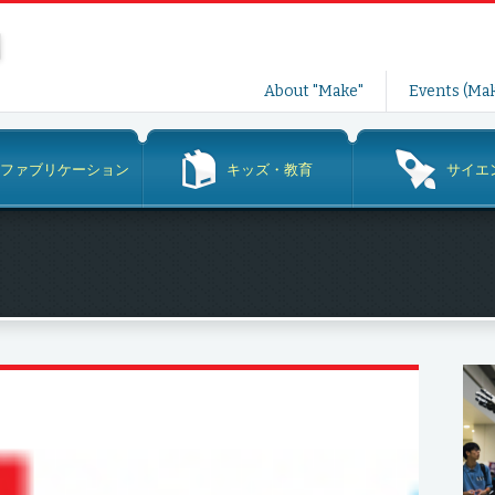
コ
About "Make"
Events (Mak
ン
テ
ン
ファブリケーション
キッズ・教育
サイエ
ツ
へ
ス
キ
ッ
プ