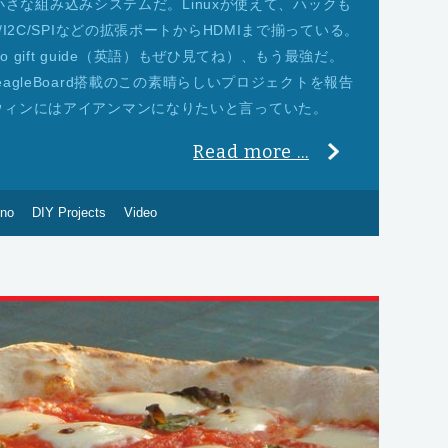
ほど小さな組み込みシステムだ。Linuxが使えて、ハックも
I2C/SPIなどの拡張ポートからHDMIまで揃っている。
ino gift guide（英語）もぜひ見てね）、もう最強だ。
BeagleBoard搭載のこの素晴らしいプロジェクトを報告
ウィンにはアイアンマンになりたいと言っていた。
Read more ...
ino
DIY Projects
Video