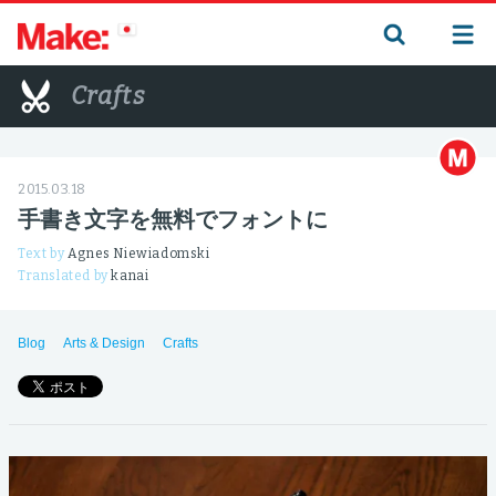
Crafts
2015.03.18
手書き文字を無料でフォントに
Text by
Agnes Niewiadomski
Translated by
kanai
Blog
Arts & Design
Crafts