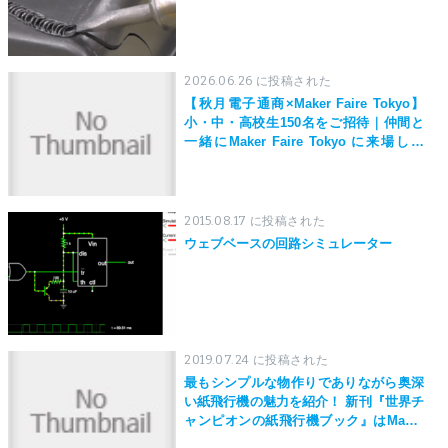
2026.06.26 に投稿された
【秋月電子通商×Maker Faire Tokyo】
小・中・高校生150名をご招待｜仲間と
一緒にMaker Faire Tokyo に来場しよ
う！
2015.08.17 に投稿された
ウェブベースの回路シミュレーター
2019.07.24 に投稿された
最もシンプルな物作りでありながら奥深
い紙飛行機の魅力を紹介！ 新刊『世界チ
ャンピオンの紙飛行機ブック』はMaker
Faire Tokyo 2019にて先行発売！