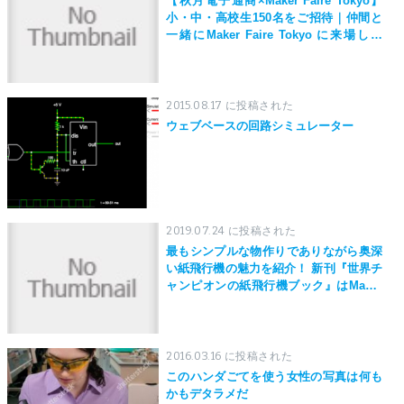
【秋月電子通商×Maker Faire Tokyo】
小・中・高校生150名をご招待｜仲間と
一緒にMaker Faire Tokyo に来場しよ
う！
2015.08.17 に投稿された
ウェブベースの回路シミュレーター
2019.07.24 に投稿された
最もシンプルな物作りでありながら奥深
い紙飛行機の魅力を紹介！ 新刊『世界チ
ャンピオンの紙飛行機ブック』はMaker
Faire Tokyo 2019にて先行発売！
2016.03.16 に投稿された
このハンダごてを使う女性の写真は何も
かもデタラメだ