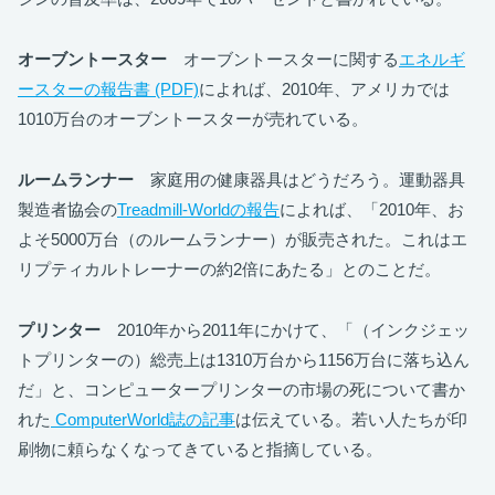
オーブントースター
オーブントースターに関する
エネルギ
ースターの報告書 (PDF)
によれば、2010年、アメリカでは
1010万台のオーブントースターが売れている。
ルームランナー
家庭用の健康器具はどうだろう。運動器具
製造者協会の
Treadmill-Worldの報告
によれば、「2010年、お
よそ5000万台（のルームランナー）が販売された。これはエ
リプティカルトレーナーの約2倍にあたる」とのことだ。
プリンター
2010年から2011年にかけて、「（インクジェッ
トプリンターの）総売上は1310万台から1156万台に落ち込ん
だ」と、コンピュータープリンターの市場の死について書か
れた
ComputerWorld誌の記事
は伝えている。若い人たちが印
刷物に頼らなくなってきていると指摘している。