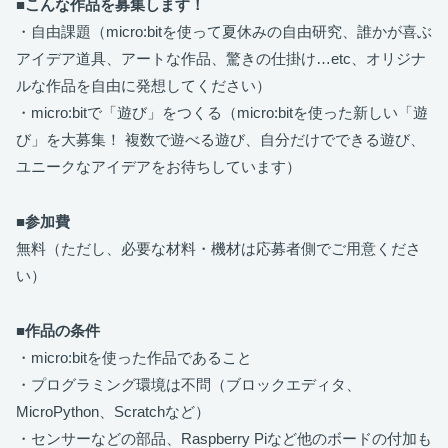
■こんな作品を募集します！
・自由課題（micro:bitを使って夏休みの自由研究、誰かが喜ぶ
アイデア道具、アートな作品、驚きの仕掛け…etc、オリジナ
ルな作品を自由に発想してください）
・micro:bitで「遊び」をつくる（micro:bitを使った新しい「遊
び」を大募集！ 複数で遊べる遊び、自分だけでできる遊び、
ユニークなアイデアをお待ちしています）
■参加費
無料（ただし、必要な材料・機材は応募者側でご用意くださ
い）
■作品の条件
・micro:bitを使った作品であること
・プログラミング環境は不問（ブロックエディタ、
MicroPython、Scratchなど）
・センサーなどの部品、Raspberry Piなど他のボードの付加も