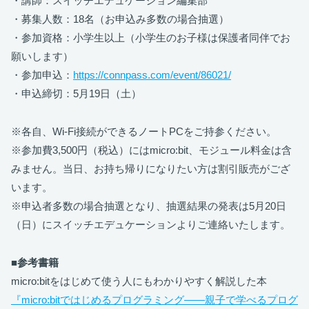
・講師：スイッチエデュケーション編集部
・募集人数：18名（お申込み多数の場合抽選）
・参加資格：小学生以上（小学生のお子様は保護者同伴でお
願いします）
・参加申込：
https://connpass.com/event/86021/
・申込締切：5月19日（土）
※各自、Wi-Fi接続ができるノートPCをご持参ください。
※参加費3,500円（税込）にはmicro:bit、モジュール料金は含
みません。当日、お持ち帰りになりたい方は割引販売がござ
います。
※申込者多数の場合抽選となり、抽選結果の発表は5月20日
（日）にスイッチエデュケーションよりご連絡いたします。
■参考書籍
micro:bitをはじめて使う人にもわかりやすく解説した本
『micro:bitではじめるプログラミング――親子で学べるプログ