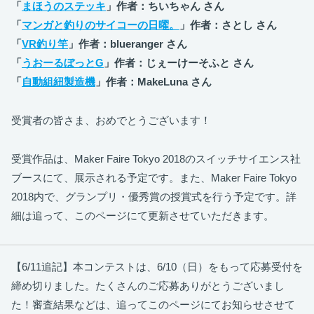
「
まほうのステッキ
」作者：ちいちゃん さん
「
マンガと釣りのサイコーの日曜。
」作者：さとし さん
「
VR釣り竿
」作者：blueranger さん
「
うおーるぼっとG
」作者：じぇーけーそふと さん
「
自動組紐製造機
」作者：MakeLuna さん
受賞者の皆さま、おめでとうございます！
受賞作品は、Maker Faire Tokyo 2018のスイッチサイエンス社
ブースにて、展示される予定です。また、Maker Faire Tokyo
2018内で、グランプリ・優秀賞の授賞式を行う予定です。詳
細は追って、このページにて更新させていただきます。
【6/11追記】本コンテストは、6/10（日）をもって応募受付を
締め切りました。たくさんのご応募ありがとうございまし
た！審査結果などは、追ってこのページにてお知らせさせて