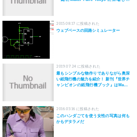
う！
2015.08.17 に投稿された
ウェブベースの回路シミュレーター
2019.07.24 に投稿された
最もシンプルな物作りでありながら奥深
い紙飛行機の魅力を紹介！ 新刊『世界チ
ャンピオンの紙飛行機ブック』はMaker
Faire Tokyo 2019にて先行発売！
2016.03.16 に投稿された
このハンダごてを使う女性の写真は何も
かもデタラメだ