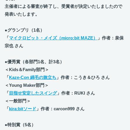
主催者による審査が終了し、受賞者が決定いたしましたので
発表いたします。
●グランプリ（1名）
「
マイクロビット・メイズ（micro:bit MAZE）
」作者：泉保
宗也 さん
●優秀賞（各部門1名、計3名）
＜Kids＆Family部門＞
「
Kaze-Con 綿毛の旅立ち
」作者：こうき＆ひろ さん
＜Young Maker部門＞
「
目指せ安定したスイング
」作者：RUKI さん
＜一般部門＞
「
kira:bitソード
」作者：carcon999 さん
●特別賞（5名）