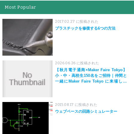
Most Popular
2017.02.27 に投稿された
プラスチックを修復する6つの方法
2026.06.26 に投稿された
【秋月電子通商×Maker Faire Tokyo】
小・中・高校生150名をご招待｜仲間と
一緒にMaker Faire Tokyo に来場しよ
う！
2015.08.17 に投稿された
ウェブベースの回路シミュレーター