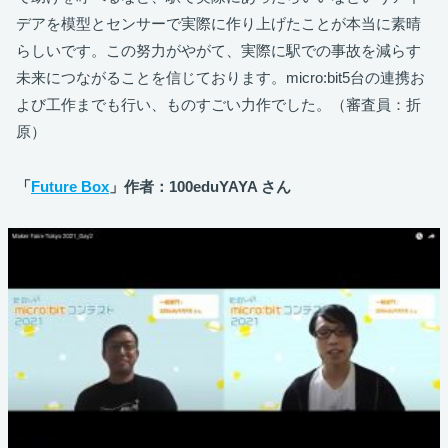
デアを模型とセンサーで実際に作り上げたことが本当に素晴
らしいです。この努力がやがて、実際に駅での事故を減らす
未来につながることを信じております。micro:bit5台の連携お
よび工作までも行い、ものすごい力作でした。（審査員：折
原）
「
Future Box
」作者：100eduYAYA さん