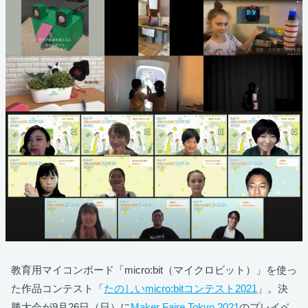
教育用マイコンボード「micro:bit（マイクロビット）」を使っ
た作品コンテスト「
たのしいmicro:bitコンテスト2021
」。決
勝大会が9月26日（日）に
Maker Faire Tokyo 2021
のプレイベ