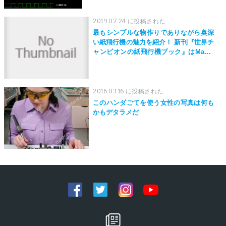
2019.07.24 に投稿された
最もシンプルな物作りでありながら奥深
い紙飛行機の魅力を紹介！ 新刊『世界チ
ャンピオンの紙飛行機ブック』はMaker
Faire Tokyo 2019にて先行発売！
2016.03.16 に投稿された
このハンダごてを使う女性の写真は何も
かもデタラメだ