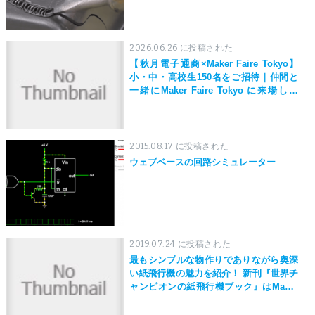
2026.06.26 に投稿された
【秋月電子通商×Maker Faire Tokyo】
小・中・高校生150名をご招待｜仲間と
一緒にMaker Faire Tokyo に来場しよ
う！
2015.08.17 に投稿された
ウェブベースの回路シミュレーター
2019.07.24 に投稿された
最もシンプルな物作りでありながら奥深
い紙飛行機の魅力を紹介！ 新刊『世界チ
ャンピオンの紙飛行機ブック』はMaker
Faire Tokyo 2019にて先行発売！