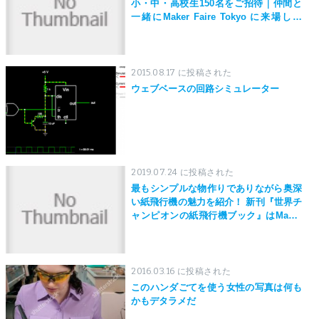
小・中・高校生150名をご招待｜仲間と
一緒にMaker Faire Tokyo に来場しよ
う！
2015.08.17 に投稿された
ウェブベースの回路シミュレーター
2019.07.24 に投稿された
最もシンプルな物作りでありながら奥深
い紙飛行機の魅力を紹介！ 新刊『世界チ
ャンピオンの紙飛行機ブック』はMaker
Faire Tokyo 2019にて先行発売！
2016.03.16 に投稿された
このハンダごてを使う女性の写真は何も
かもデタラメだ