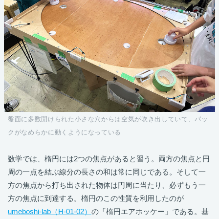
盤面に多数開けられた小さな穴からは空気が吹き出していて、パッ
クがなめらかに動くようになっている
数学では、楕円には2つの焦点があると習う。両方の焦点と円
周の一点を結ぶ線分の長さの和は常に同じである。そして一
方の焦点から打ち出された物体は円周に当たり、必ずもう一
方の焦点に到達する。楕円のこの性質を利用したのが
umeboshi-lab（H-01-02）
の「楕円エアホッケー」である。基