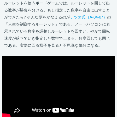
ルーレットを使うボードゲームでは、ルーレットを回して出
る数字が勝負を分ける。もし指定した数字を自由に出すこと
ができたら? そんな夢をかなえるのが
テツオ氏（A-04-07）
の
「人生を制御するルーレット」である。ノートパソコンに表
示されている数字を調整しルーレットを回すと、やがて回転
速度が落ちていき指定した数字で止まる。何度回しても同じ
である。実際に回る様子を見ると不思議な気分になる。