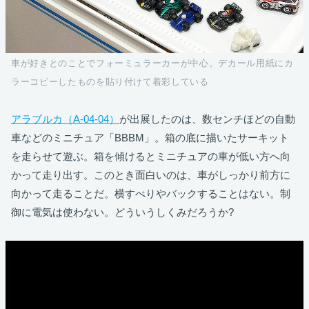
車が好きとのことでフォーミュラーカーが中心。デカール用紙にカ
ラーコピーしたものを貼り付けて着彩している
アラブルカ（A-04-04）
が出展したのは、数センチほどの自動
車などのミニチュア「BBBM」。箱の底に描いたサーキット
を走らせて遊ぶ。箱を傾けるとミニチュアの車が低い方へ向
かって走り出す。このとき面白いのは、車がしっかり前方に
向かって走ることだ。横すべりやバックすることはない。制
御に電気は使わない。どういうしくみだろうか?