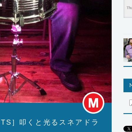
M
JECTS］叩くと光るスネアドラ