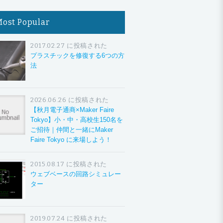
Most Popular
2017.02.27 に投稿された
プラスチックを修復する6つの方
法
2026.06.26 に投稿された
【秋月電子通商×Maker Faire
Tokyo】小・中・高校生150名を
ご招待｜仲間と一緒にMaker
Faire Tokyo に来場しよう！
2015.08.17 に投稿された
ウェブベースの回路シミュレー
ター
2019.07.24 に投稿された