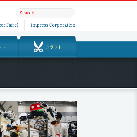
er Faire)
Impress Corporation
ンス
クラフト