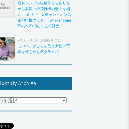
最もシンプルな物作りでありな
がら奥深い紙飛行機の魅力を紹
介！ 新刊『世界チャンピオンの
紙飛行機ブック』はMaker Faire
Tokyo 2019にて先行発売！
2016.03.16 に投稿された
このハンダごてを使う女性の写
真は何もかもデタラメだ
onthly Archive