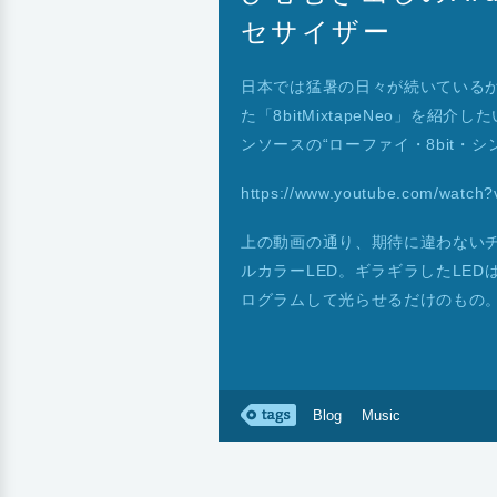
セサイザー
日本では猛暑の日々が続いている
た「8bitMixtapeNeo」を紹介し
ンソースの“ローファイ・8bit・シ
https://www.youtube.com/watch
上の動画の通り、期待に違わないチ
ルカラーLED。ギラギラしたLE
ログラムして光らせるだけのもの
Blog
Music