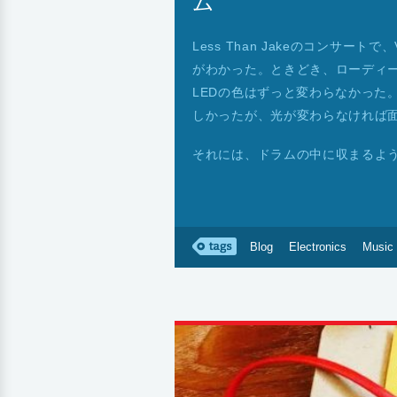
ム
Less Than Jakeのコンサートで
がわかった。ときどき、ローディ
LEDの色はずっと変わらなかった。L
しかったが、光が変わらなければ
それには、ドラムの中に収まるよ
Blog
Electronics
Music