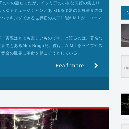
SFの中の話だったが、イタリアの小さな同好の集まり
あらゆるミュージシャンとあらゆる楽器の即興演奏のコ
ハッキングできる世界初の人工知能A.M.I.が、ローマ
が、実際はとても楽しいものです」と語るのは、著名な
もあるAlex Bragaだ。彼は、A.M.I.をライブやス
子音楽の世界に革命を起こそうとしている。
Read more ...