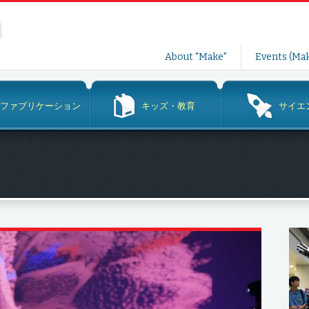
コ
About "Make"
Events (Mak
ン
テ
ン
ファブリケーション
キッズ・教育
サイエ
ツ
へ
ス
キ
ッ
プ