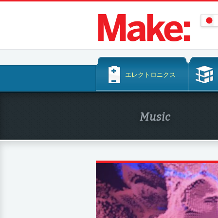
コ
エレクトロニクス
ン
テ
ン
Music
ツ
へ
ス
キ
ッ
プ