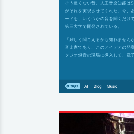
そう遠くない昔、人工音楽知能は
がそれを実現させてくれた。今、
ードを、いくつかの音を聞くだけで
第三大学で開発されている。
「難しく聞こえるかも知れません
音楽家であり、このアイデアの発案者で
タジオ録音の現場に導入して、電
AI
Blog
Music