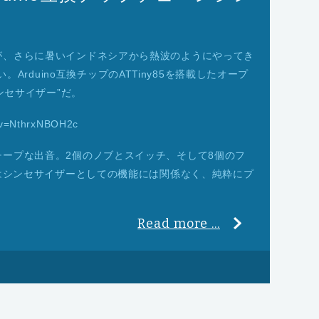
が、さらに暑いインドネシアから熱波のようにやってき
たい。Arduino互換チップのATTiny85を搭載したオープ
ンセサイザー”だ。
?v=NthrxNBOH2c
ープな出音。2個のノブとスイッチ、そして8個のフ
Dはシンセサイザーとしての機能には関係なく、純粋にプ
。
Read more ...