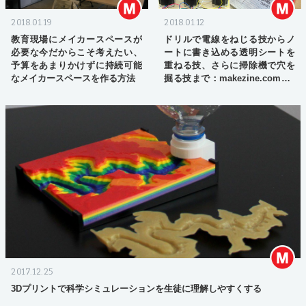
2018.01.19
2018.01.12
教育現場にメイカースペースが
ドリルで電線をねじる技からノ
必要な今だからこそ考えたい、
ートに書き込める透明シートを
予算をあまりかけずに持続可能
重ねる技、さらに掃除機で穴を
なメイカースペースを作る方法
掘る技まで：makezine.comの2
017年ベストTips17
2017.12.25
3Dプリントで科学シミュレーションを生徒に理解しやすくする