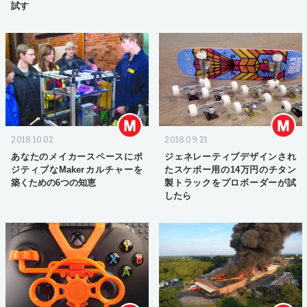
試す
2018.10.02
2018.09.21
あなたのメイカースペースにポ
ジェネレーティブデザインされ
ジティブなMakerカルチャーを
たスケボー用の14万円のチタン
築くための6つの知恵
製トラックをプロボーダーが試
したら