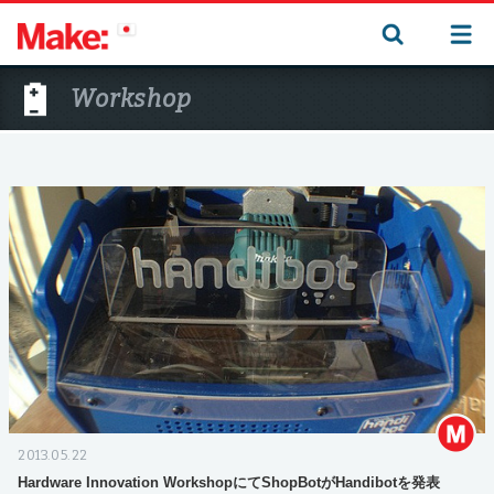
Workshop
2013.05.22
Hardware Innovation WorkshopにてShopBotがHandibotを発表