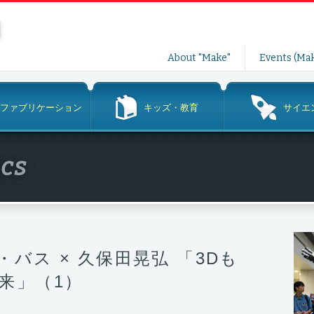
コ
About "Make"
Events (Mak
ン
テ
ン
ファブリケーション
キッズ・教育
サイエ
ツ
へ
ス
ics
キ
ッ
プ
バス × 久保田晃弘 「3Dも
来」（1）