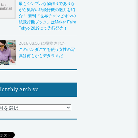
最もシンプルな物作りでありな
がら奥深い紙飛行機の魅力を紹
介！ 新刊『世界チャンピオンの
紙飛行機ブック』はMaker Faire
Tokyo 2019にて先行発売！
2016.03.16 に投稿された
このハンダごてを使う女性の写
真は何もかもデタラメだ
onthly Archive