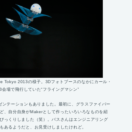
re Tokyo 2013の様子。3Dフォトブースのなかにカール・
13会場で飛行していた“フライングマシン”
ゼンテーションもありました。最初に、グラスファイバー
ど、自分自身がMakerとして作ったいろいろなものを紹
びっくりしました（笑）。バスさんはエンジニアリング
もあるようだと、お見受けしましたけれど。