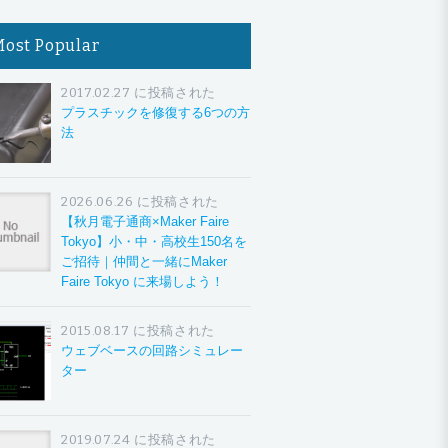
Most Popular
2017.02.27 に投稿された
プラスチックを修復する6つの方
法
2026.06.26 に投稿された
【秋月電子通商×Maker Faire
Tokyo】小・中・高校生150名を
ご招待｜仲間と一緒にMaker
Faire Tokyo に来場しよう！
2015.08.17 に投稿された
ウェブベースの回路シミュレー
ター
2019.07.24 に投稿された