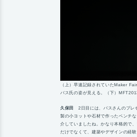
（上）早速記録されていたMaker Fai
バス氏の姿が見える。（下）MFT20
久保田
2日目には、バスさんのプレ
製の小ヨットや石材で作ったベンチな
介していましたね。かなり本格的で、
だけでなくて、建築やデザインの経験