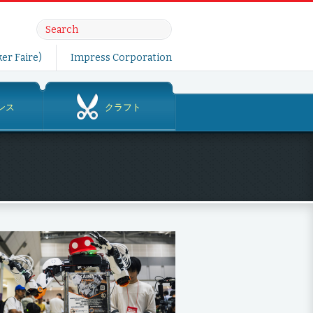
er Faire)
Impress Corporation
ンス
クラフト