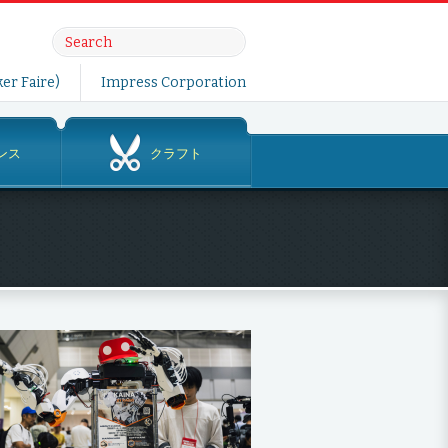
er Faire)
Impress Corporation
ンス
クラフト