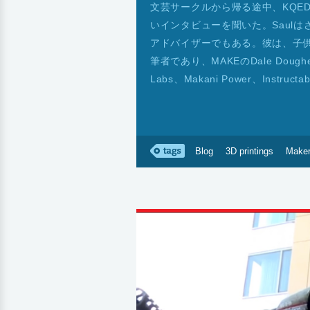
文芸サークルから帰る途中、KQEDラジオ
いインタビューを聞いた。Saul
アドバイザーでもある。彼は、子供向
筆者であり、MAKEのDale Dou
Labs、Makani Power、Instru
Blog
3D printings
Make