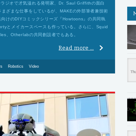
で才気溢れる発明家、Dr. Saul Griffithの面白
はさまざまな仕事をしているが、MAKEの外部筆者兼技術
けのDIYコミックシリーズ『Howtoons』の共同執
ghertyとメイカースペースも作っている。さらに、Squid
ctables、Otherlabの共同創設者でもある。
Read more ...
rs
Robotics
Video