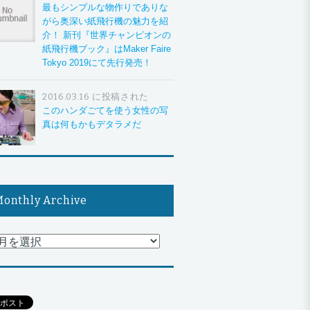
最もシンプルな物作りでありな
がら奥深い紙飛行機の魅力を紹
介！ 新刊『世界チャンピオンの
紙飛行機ブック』はMaker Faire
Tokyo 2019にて先行発売！
2016.03.16 に投稿された
このハンダごてを使う女性の写
真は何もかもデタラメだ
onthly Archive