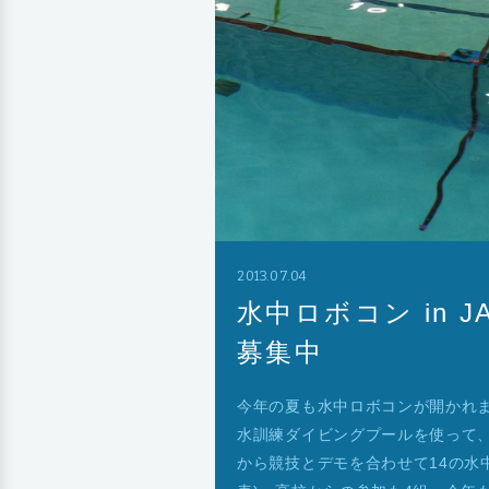
2013.07.04
水中ロボコン in J
募集中
今年の夏も水中ロボコンが開かれま
水訓練ダイビングプールを使って、
から競技とデモを合わせて14の水中