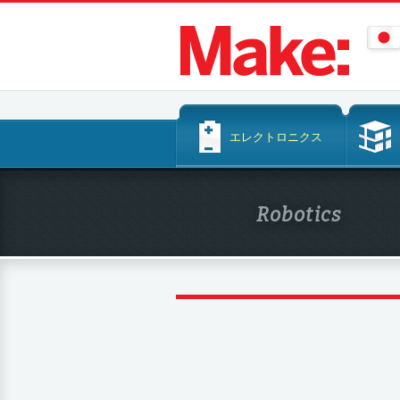
コ
エレクトロニクス
ン
テ
ン
Robotics
ツ
へ
ス
キ
ッ
プ