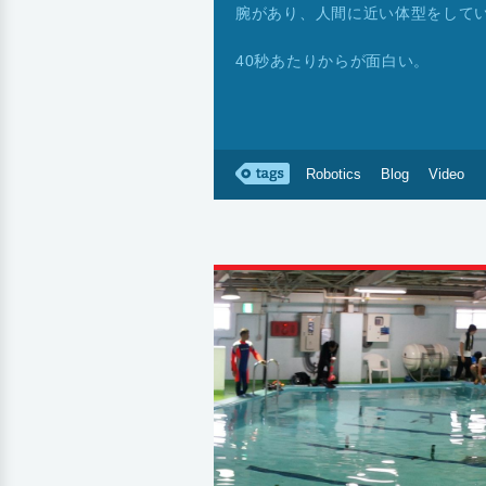
腕があり、人間に近い体型をして
40秒あたりからが面白い。
Robotics
Blog
Video