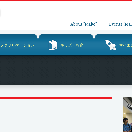
コ
About "Make"
Events (Mak
ン
テ
ン
ファブリケーション
キッズ・教育
サイエ
ツ
へ
ス
キ
ッ
プ