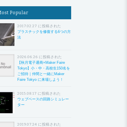
Most Popular
2017.02.27 に投稿された
プラスチックを修復する6つの方
法
2026.06.26 に投稿された
【秋月電子通商×Maker Faire
Tokyo】小・中・高校生150名を
ご招待｜仲間と一緒にMaker
Faire Tokyo に来場しよう！
2015.08.17 に投稿された
ウェブベースの回路シミュレー
ター
2019.07.24 に投稿された