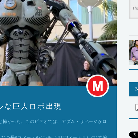
M
ルな巨大ロボ出現
っと怖かった。このビデオでは、アダム・サベージがロ
な身長9フィート9インチ（ほぼ3メートル）の4本腕