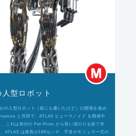
PAの人型ロボット
くつかの人型ロボット（前にも書いたけど）の開発を進め
ynamics と共同で、ATLAS ヒューマノイド を開発中
れは弟分の Pet-Proto から長い道のりを経て作
なり、ATLAS は身長が188センチ、手首がモジュラー式の