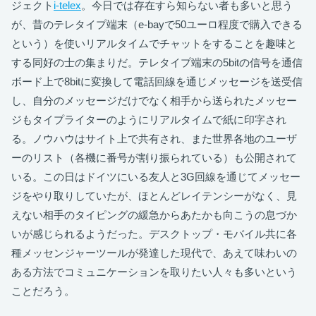
ジェクト
i-telex
。今日では存在すら知らない者も多いと思う
が、昔のテレタイプ端末（e-bayで50ユーロ程度で購入できる
という）を使いリアルタイムでチャットをすることを趣味と
する同好の士の集まりだ。テレタイプ端末の5bitの信号を通信
ボード上で8bitに変換して電話回線を通じメッセージを送受信
し、自分のメッセージだけでなく相手から送られたメッセー
ジもタイプライターのようにリアルタイムで紙に印字され
る。ノウハウはサイト上で共有され、また世界各地のユーザ
ーのリスト（各機に番号が割り振られている）も公開されて
いる。この日はドイツにいる友人と3G回線を通じてメッセー
ジをやり取りしていたが、ほとんどレイテンシーがなく、見
えない相手のタイピングの緩急からあたかも向こうの息づか
いが感じられるようだった。デスクトップ・モバイル共に各
種メッセンジャーツールが発達した現代で、あえて味わいの
ある方法でコミュニケーションを取りたい人々も多いという
ことだろう。