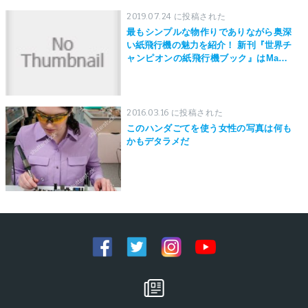
2019.07.24 に投稿された
最もシンプルな物作りでありながら奥深
い紙飛行機の魅力を紹介！ 新刊『世界チ
ャンピオンの紙飛行機ブック』はMaker
Faire Tokyo 2019にて先行発売！
2016.03.16 に投稿された
このハンダごてを使う女性の写真は何も
かもデタラメだ