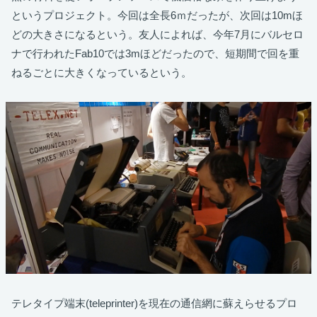
というプロジェクト。今回は全長6ｍだったが、次回は10mほ
どの大きさになるという。友人によれば、今年7月にバルセロ
ナで行われたFab10では3mほどだったので、短期間で回を重
ねるごとに大きくなっているという。
テレタイプ端末
(
teleprinter
)
を現在の通信網に蘇えらせるプロ