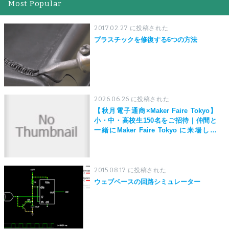
Most Popular
2017.02.27 に投稿された
プラスチックを修復する6つの方法
2026.06.26 に投稿された
【秋月電子通商×Maker Faire Tokyo】
小・中・高校生150名をご招待｜仲間と
一緒にMaker Faire Tokyo に来場しよ
う！
2015.08.17 に投稿された
ウェブベースの回路シミュレーター