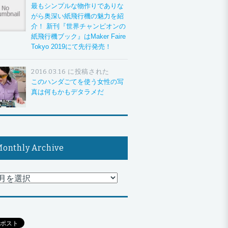
最もシンプルな物作りでありな
がら奥深い紙飛行機の魅力を紹
介！ 新刊『世界チャンピオンの
紙飛行機ブック』はMaker Faire
Tokyo 2019にて先行発売！
2016.03.16 に投稿された
このハンダごてを使う女性の写
真は何もかもデタラメだ
onthly Archive