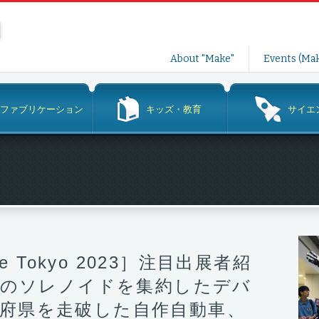
コ
About "Make"
Events (Mak
ン
テ
ン
ファブリケーション
キッズ・教育
サイエ
ツ
へ
ス
キ
ッ
プ
ire Tokyo 2023］注目出展者紹
0個のソレノイドを集約したデバ
道府県を走破した自作自動車、