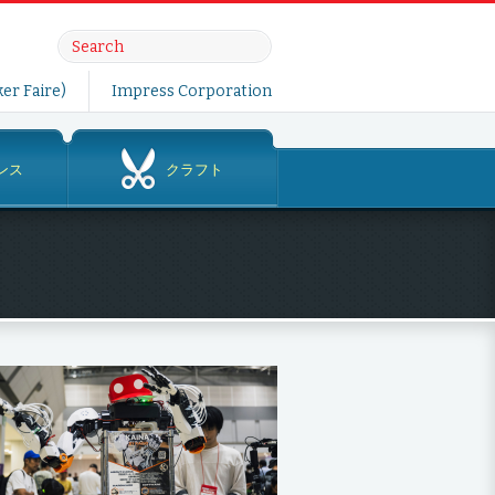
er Faire)
Impress Corporation
ンス
クラフト