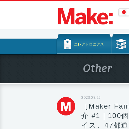
コ
エレクトロニクス
ン
テ
ン
Other
ツ
へ
ス
キ
ッ
2023.09.25
プ
［Maker Fa
介 #1｜10
イス、47都