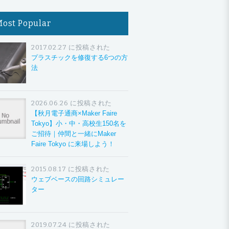
Most Popular
2017.02.27 に投稿された
プラスチックを修復する6つの方
法
2026.06.26 に投稿された
【秋月電子通商×Maker Faire
Tokyo】小・中・高校生150名を
ご招待｜仲間と一緒にMaker
Faire Tokyo に来場しよう！
2015.08.17 に投稿された
ウェブベースの回路シミュレー
ター
2019.07.24 に投稿された