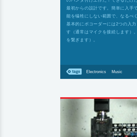
のハンダ付け工作だ！できるだけ
最初からの設計です。簡単に入手
能を犠牲にしない範囲で、なるべ
基本的にボコーダーには2つの入力
す（通常はマイクを接続します）
を繋ぎます）。
Electronics
Music