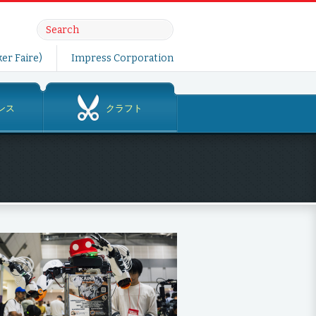
er Faire)
Impress Corporation
ンス
クラフト