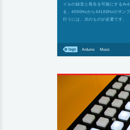
イルの録音と再生を可能にするArd
を、4000Hzから44100Hzの
行うには、次のものが必要です。
Arduino
Music