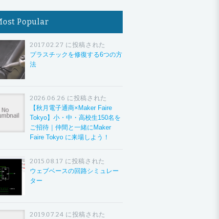
Most Popular
2017.02.27 に投稿された
プラスチックを修復する6つの方
法
2026.06.26 に投稿された
【秋月電子通商×Maker Faire
Tokyo】小・中・高校生150名を
ご招待｜仲間と一緒にMaker
Faire Tokyo に来場しよう！
2015.08.17 に投稿された
ウェブベースの回路シミュレー
ター
2019.07.24 に投稿された