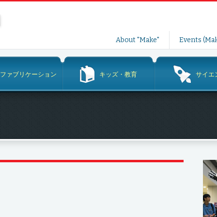
コ
About "Make"
Events (Mak
ン
テ
ン
ファブリケーション
キッズ・教育
サイエ
ツ
へ
ス
キ
ッ
プ