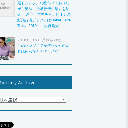
最もシンプルな物作りでありな
がら奥深い紙飛行機の魅力を紹
介！ 新刊『世界チャンピオンの
紙飛行機ブック』はMaker Faire
Tokyo 2019にて先行発売！
2016.03.16 に投稿された
このハンダごてを使う女性の写
真は何もかもデタラメだ
onthly Archive