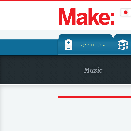
コ
エレクトロニクス
ン
テ
ン
Music
ツ
へ
ス
キ
ッ
プ