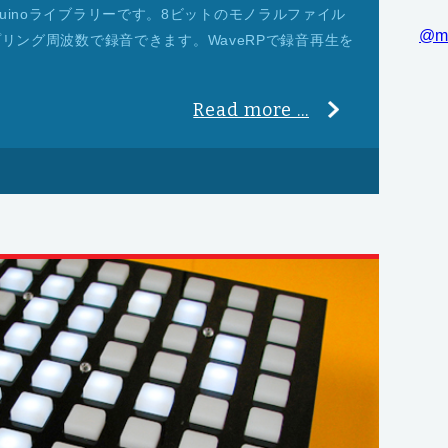
uinoライブラリーです。8ビットのモノラルファイル
@m
サンプリング周波数で録音できます。WaveRPで録音再生を
Read more ...