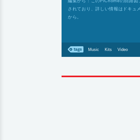
編集から：このPICnomeの回
されており、詳しい情報はドキュ
から。
Music
Kits
Video