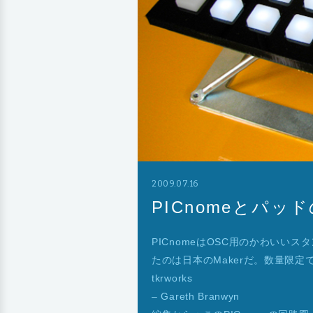
2009.07.16
PICnomeとパッ
PICnomeはOSC用のかわいいス
たのは日本のMakerだ。数量限
tkrworks
– Gareth Branwyn