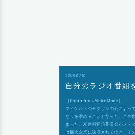
2009.07.10
自分のラジオ番組を
［Photo from MetroMode］
マイケル・ジャクソンの死によっ
なりを潜めることとなった。この
まった。米連邦通信委員会がメデ
は巨大企業に吸収されてゆき、そ