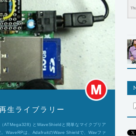
M
用録音再生ライブラリー
（ATMega328) とWaveShieldと簡単なマイクプリア
eRPは、AdafruitのWave Shieldで、Wavファ