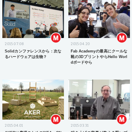
2015.07.08
2015.04.20
Solidカンファレンスから：次な
Fab Academyの最高にクールな
るハードウェアは生物？
靴の3DプリントやらHello Worl
dボードやら
2015.04.01
2015.03.31