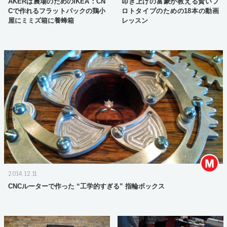
AKERは農場のためのIKEA：CN
叩き上げの富豪が教える賢いプ
Cで作れるフラットパックの鶏小
ロトタイプのための18本の動画
屋にミミズ箱に養蜂箱
レッスン
2014.12.11
CNCルーターで作った “工学的すぎる” 指輪ボックス