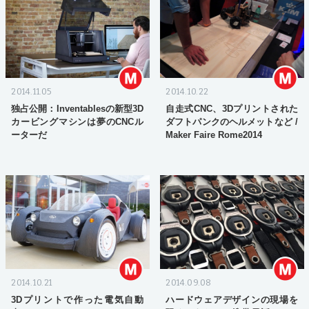
2014.11.05
2014.10.22
独占公開：Inventablesの新型3D
自走式CNC、3Dプリントされた
カービングマシンは夢のCNCル
ダフトパンクのヘルメットなど /
ーターだ
Maker Faire Rome2014
2014.10.21
2014.09.08
3Dプリントで作った電気自動
ハードウェアデザインの現場を