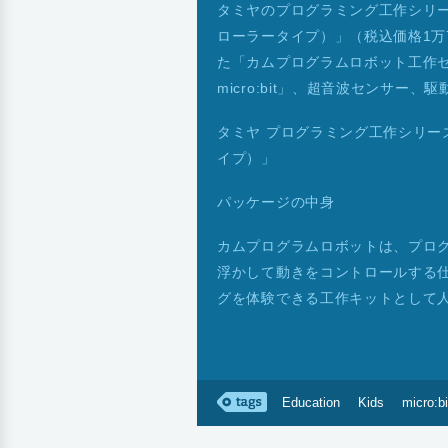
タミヤのプログラミング工作シリ
ローラータイプ）」（税込価格1万7
た「カムプログラムロボット工作セ
micro:bit」、超音波センサー
タミヤ プログラミング工作シリー
イプ）」
パッケージの中身
カムプログラムロボットは、プロ
浮かして動きをコントロールする
グを体験できる工作キットとして
Education
Kids
micro:bi