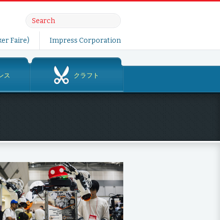
er Faire)
Impress Corporation
ンス
クラフト