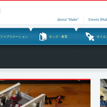
コ
About "Make"
Events (Mak
ン
テ
ン
ファブリケーション
キッズ・教育
サイエ
ツ
へ
ス
キ
ッ
プ