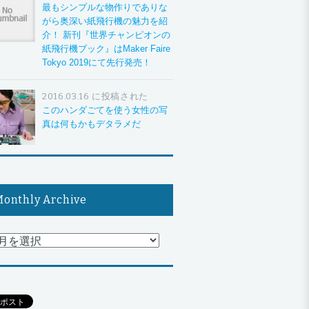
最もシンプルな物作りでありな
がら奥深い紙飛行機の魅力を紹
介！ 新刊『世界チャンピオンの
紙飛行機ブック』はMaker Faire
Tokyo 2019にて先行発売！
2016.03.16 に投稿された
このハンダごてを使う女性の写
真は何もかもデタラメだ
onthly Archive