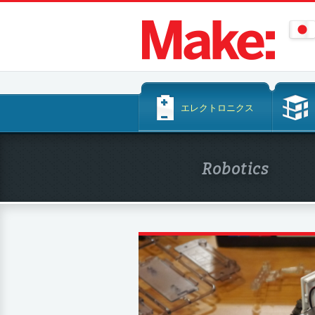
コ
エレクトロニクス
ン
テ
ン
Robotics
ツ
へ
ス
キ
ッ
プ