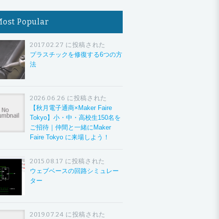
Most Popular
2017.02.27 に投稿された
プラスチックを修復する6つの方
法
2026.06.26 に投稿された
【秋月電子通商×Maker Faire
Tokyo】小・中・高校生150名を
ご招待｜仲間と一緒にMaker
Faire Tokyo に来場しよう！
2015.08.17 に投稿された
ウェブベースの回路シミュレー
ター
2019.07.24 に投稿された