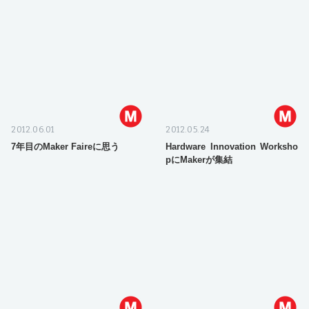
2012.06.01
2012.05.24
7年目のMaker Faireに思う
Hardware Innovation Worksho
pにMakerが集結