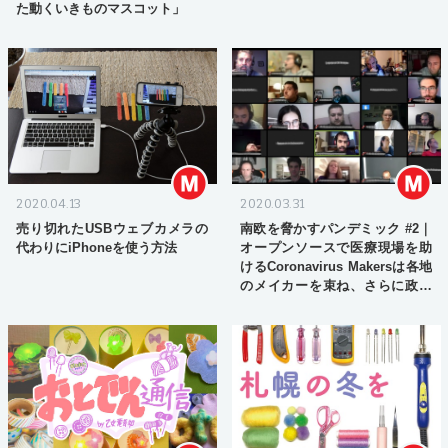
た動くいきものマスコット」
2020.04.13
2020.03.31
売り切れたUSBウェブカメラの
南欧を脅かすパンデミック #2｜
代わりにiPhoneを使う方法
オープンソースで医療現場を助
けるCoronavirus Makersは各地
のメイカーを束ね、さらに政治
に働きかける