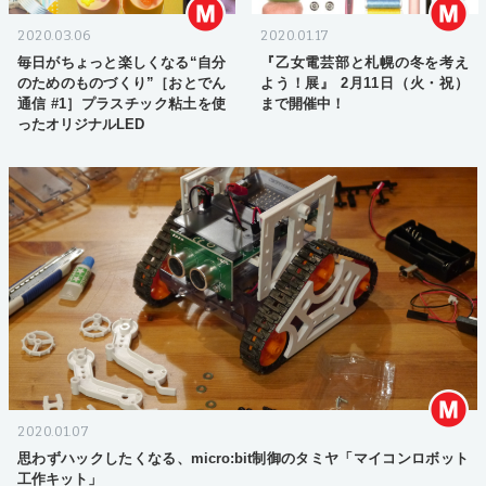
2020.03.06
2020.01.17
毎日がちょっと楽しくなる“自分
『乙女電芸部と札幌の冬を考え
のためのものづくり”［おとでん
よう！展』 2月11日（火・祝）
通信 #1］プラスチック粘土を使
まで開催中！
ったオリジナルLED
2020.01.07
思わずハックしたくなる、micro:bit制御のタミヤ「マイコンロボット
工作キット」