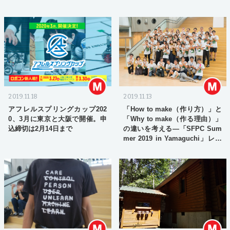
2019.11.18
2019.11.13
アフレルスプリングカップ202
「How to make（作り方）」と
0、3月に東京と大阪で開催。申
「Why to make（作る理由）」
込締切は2月14日まで
の違いを考える—「SFPC Sum
mer 2019 in Yamaguchi」レポ
ート #2